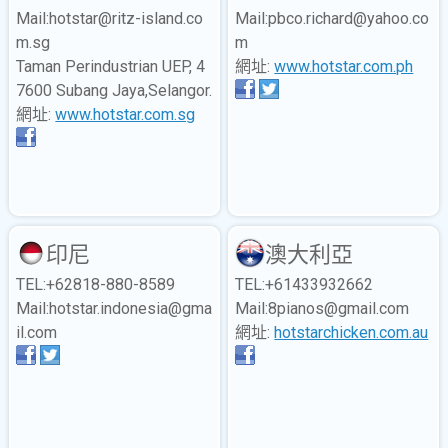
Mail:hotstar@ritz-island.co
Mail:pbco.richard@yahoo.co
m.sg
m
Taman Perindustrian UEP, 4
網址:
www.hotstar.com.ph
7600 Subang Jaya,Selangor.
網址:
www.hotstar.com.sg
印尼
澳大利亞
TEL:+62818-880-8589
TEL:+61433932662
Mail:hotstar.indonesia@gma
Mail:8pianos@gmail.com
il.com
網址:
hotstarchicken.com.au