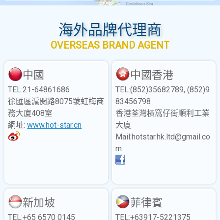
2016 豪大大雞排網站正式改版囉
~!
海外品牌代理商
2016/01/18 13:56:48
OVERSEAS BRAND AGENT
合肥步行街店門市開幕
2016/01/18 13:55:48
中國
中國香港
印尼第六間門市開幕
TEL:21-64861686
TEL:(852)35682789, (852)9
徐匯區滬閔路8075號虹梅商
83456798
2016/01/18 13:54:45
務大廈408室
香港荃灣橫窩仔街順利工業
香港新界西貢店開幕
網址:
www.hot-star.cn
大廈
2016/01/18 13:51:20
Mail:hotstar.hk.ltd@gmail.co
菲律賓第三間開幕
m
2016/01/13 16:25:31
臺灣著名夜市美食豪大大空降多
倫多！
新加坡
菲律賓
TEL:+65 6570 0145
TEL:+63917-5221375