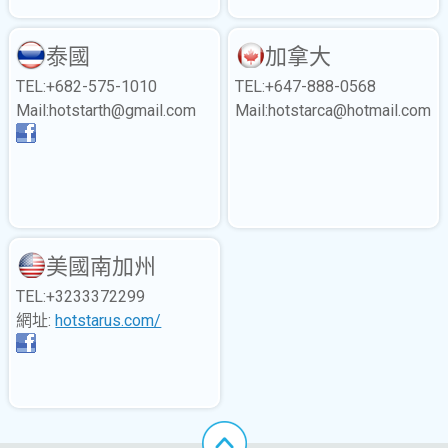
泰國
加拿大
TEL:+682-575-1010
TEL:+647-888-0568
Mail:hotstarth@gmail.com
Mail:hotstarca@hotmail.com
美國南加州
TEL:+3233372299
網址:
hotstarus.com/