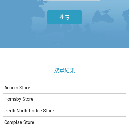
搜尋
搜尋結果
Auburn Store
Hornsby Store
Perth North-bridge Store
Campise Store