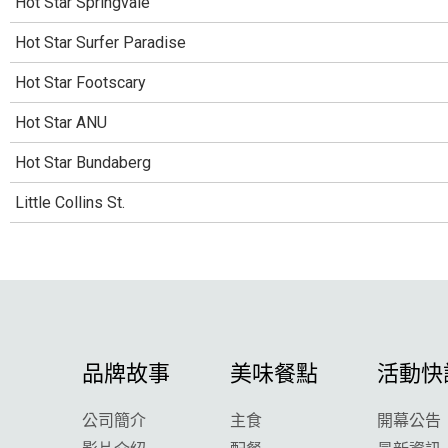
Hot Star Springvale
Hot Star Surfer Paradise
Hot Star Footscary
Hot Star ANU
Hot Star Bundaberg
Little Collins St.
品牌故事
美味餐點
活動快
公司簡介
主食
開幕公告