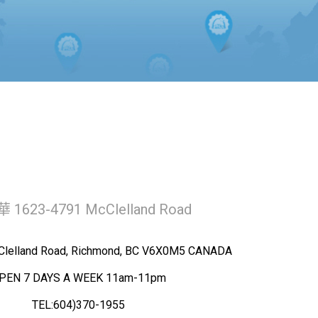
1623-4791 McClelland Road
Clelland Road, Richmond, BC V6X0M5 CANADA
PEN 7 DAYS A WEEK 11am-11pm
TEL:604)370-1955