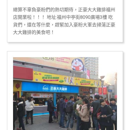
總算不辜負豪粉們的熱切期待，正豪大大雞排福州
店開業啦！！！ 地址:福州中亭街8090廣場3樓 吃
貨們，還在等什麼，趕緊加入豪粉大軍去掃蕩正豪
大大雞排的美食吧！