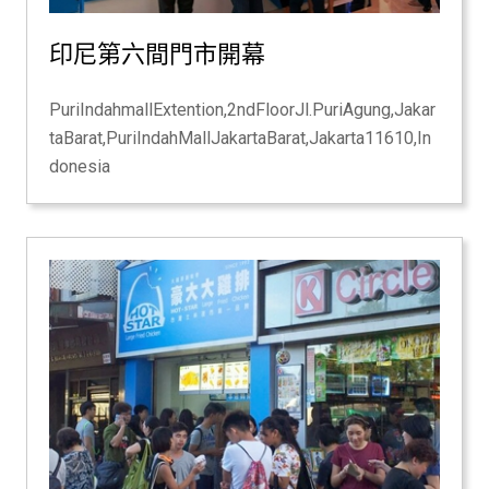
印尼第六間門市開幕
PuriIndahmallExtention,2ndFloorJl.PuriAgung,Jakar
taBarat,PuriIndahMallJakartaBarat,Jakarta11610,In
donesia