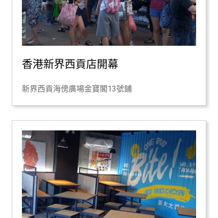
香港新界西貢店開幕
新界西貢海傍廣場金寶閣13號鋪